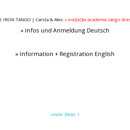
t: IRON TANGO | Carsta & Alex:
» iron[at]la-academia-tango-dre
» Infos und Anmeldung Deutsch
» Information + Registration English
.
.
.
.
»mehr Bilder 1