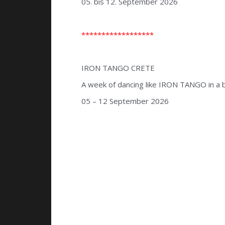
05. bis 12. September 2026
******************
.
IRON TANGO CRETE
A week of dancing like IRON TANGO in a be
05 – 12 September 2026
.