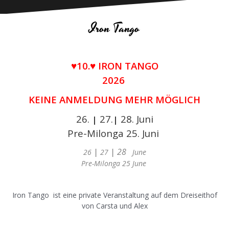
Iron Tango
♥10.♥ IRON TANGO
2026
KEINE ANMELDUNG MEHR MÖGLICH
26.
27.
28. Juni
|
|
Pre-Milonga 25. Juni
|
|
28
26
27
Jun
e
Pre-Milonga 25 June
.
Iron Tango ist eine private Veranstaltung auf dem Dreiseithof
von Carsta und Alex
.