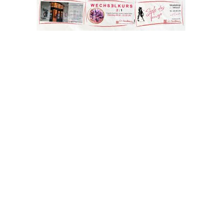
.
.
.
.
. .