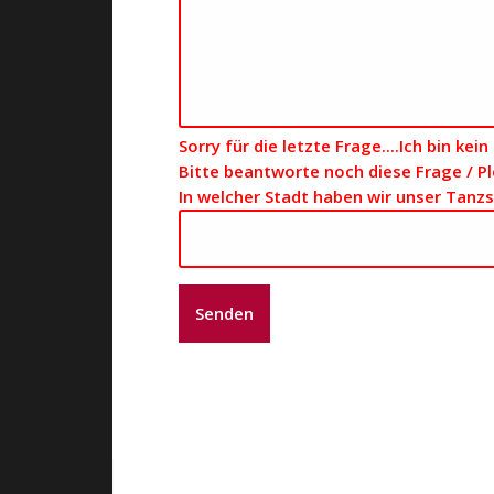
Sorry für die letzte Frage....Ich bin kei
Bitte beantworte noch diese Frage / Pl
In welcher Stadt haben wir unser Tanzs