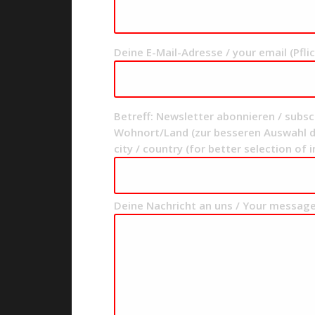
Deine E-Mail-Adresse / your email (Pflic
Betreff: Newsletter abonnieren / subsc
Wohnort/Land (zur besseren Auswahl d
city / country (for better selection of
Deine Nachricht an uns / Your messag