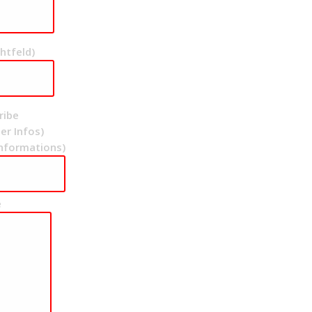
htfeld)
ribe
er Infos)
 informations)
e