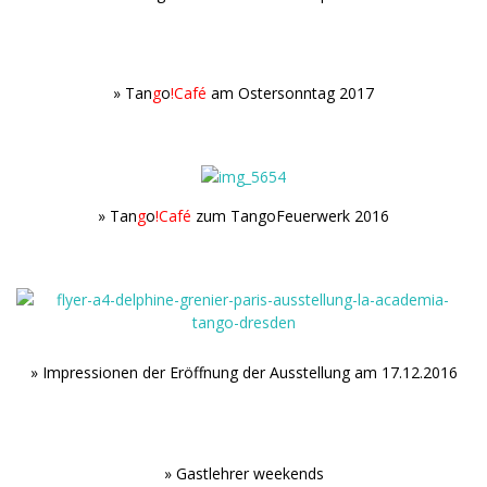
.
» Tan
g
o
!Café
am Ostersonntag 2017
.
» Tan
g
o
!Café
zum TangoFeuerwerk 2016
.
» Impressionen der Eröffnung der Ausstellung am 17.12.2016
.
.
» Gastlehrer weekends