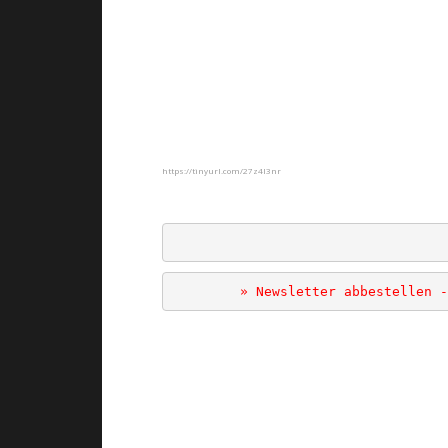
https://tinyurl.com/27z4l3nr
» Newsletter abbestellen -