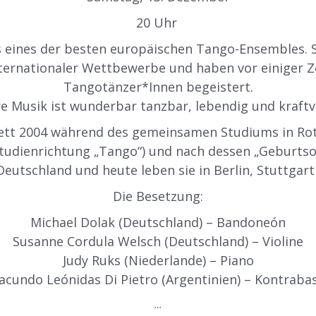
20 Uhr
s eines der besten europäischen Tango-Ensembles. Si
ternationaler Wettbewerbe und haben vor einiger Ze
Tangotänzer*Innen begeistert.
re Musik ist wunderbar tanzbar, lebendig und kraftvo
tt 2004 während des gemeinsamen Studiums in Rot
udienrichtung „Tango“) und nach dessen „Geburtsor
Deutschland und heute leben sie in Berlin, Stuttgart
Die Besetzung:
Michael Dolak (Deutschland) – Bandoneón
Susanne Cordula Welsch (Deutschland) – Violine
Judy Ruks (Niederlande) – Piano
acundo Leónidas Di Pietro (Argentinien) – Kontraba
…