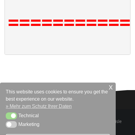
===========
.
.
x
This website uses cookies to ensure you get the
best experience on our website.
» Mehr zum Schutz Ihrer Daten
Technical
Technical
Powered by WordPress
|
Theme:
Oblique
by Themeisle
Marketing
Marketing
Datenschutz
Kontakt & Anfahrt
Impressum