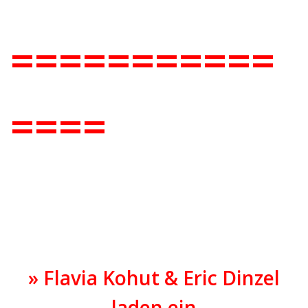
===========
====
» Flavia Kohut & Eric Dinzel
laden ein