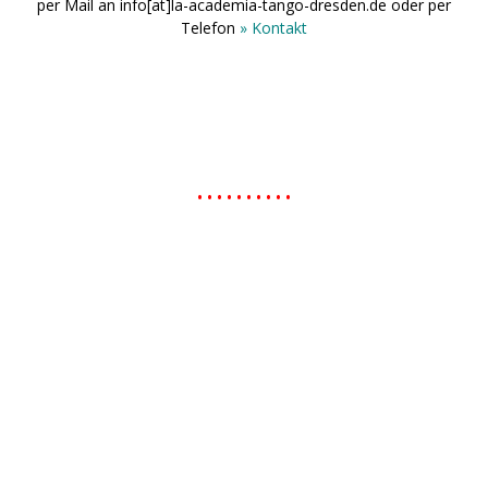
per Mail an info[at]la-academia-tango-dresden.de oder per
Telefon
» Kontakt
.
• • • • • • • • • •
.
.