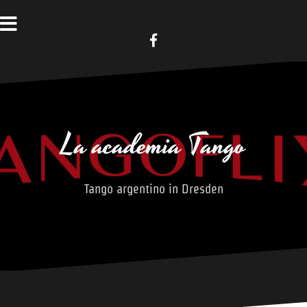
Zum
Inhalt
springen
Facebook
La academia Tango
Tango argentino in Dresden