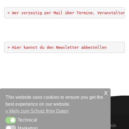
» Wer vorzeitig per Mail über Termine, Veranstaltung
» Hier kannst du den Newsletter abbestellen
.
.
..
x
This website uses cookies to ensure you get the
best experience on our website.
» Mehr zum Schutz Ihrer Daten
Technical
Technical
Powered by WordPress
|
Theme:
Oblique
by Themeisle
Marketing
Marketing