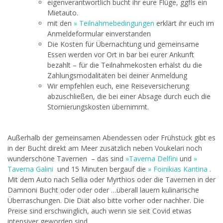
eigenverantwortlich bucht ihr eure Flüge, ggfls ein
Mietauto.
mit den
»
Teilnahmebedingungen
erklärt ihr euch im
Anmeldeformular einverstanden
Die Kosten für Übernachtung und gemeinsame
Essen werden vor Ort in bar bei eurer Ankunft
bezahlt – für die Teilnahmekosten erhälst du die
Zahlungsmodalitäten bei deiner Anmeldung
Wir empfehlen euch, eine Reiseversicherung
abzuschließen, die bei einer Absage durch euch die
Stornierungskosten übernimmt.
Außerhalb der gemeinsamen Abendessen oder Frühstück gibt es
in der Bucht direkt am Meer zusätzlich neben Voukelari noch
wunderschöne Tavernen – das sind
»Taverna Delfini
und
»
Taverna Galini
und 15 Minuten bergauf die
» Foinikias Kantina
.
Mit dem Auto nach Sellia oder Myrthios oder die Tavernen in der
Damnoni Bucht oder oder oder …überall lauern kulinarische
Überraschungen. Die Diät also bitte vorher oder nachher. Die
Preise sind erschwinglich, auch wenn sie seit Covid etwas
intensiver geworden sind.