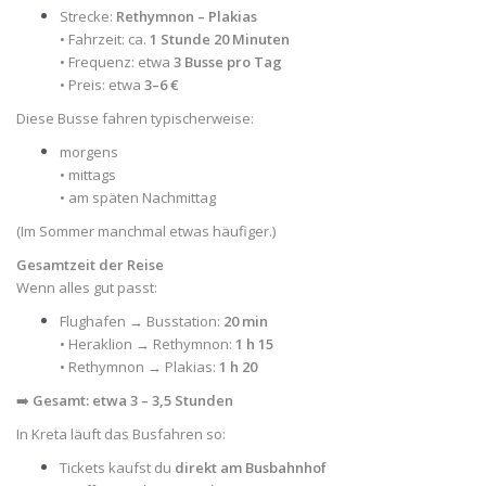
Strecke:
Rethymnon – Plakias
• Fahrzeit: ca.
1 Stunde 20 Minuten
• Frequenz: etwa
3 Busse pro Tag
• Preis: etwa
3–6 €
Diese Busse fahren typischerweise:
morgens
• mittags
• am späten Nachmittag
(Im Sommer manchmal etwas häufiger.)
Gesamtzeit der Reise
Wenn alles gut passt:
Flughafen → Busstation:
20 min
• Heraklion → Rethymnon:
1 h 15
• Rethymnon → Plakias:
1 h 20
➡️
Gesamt: etwa 3 – 3,5 Stunden
In Kreta läuft das Busfahren so:
Tickets kaufst du
direkt am Busbahnhof