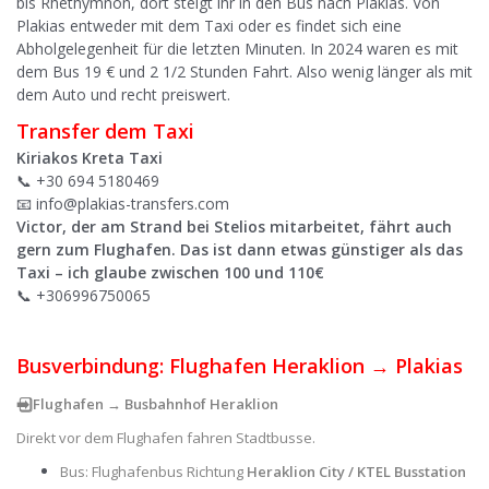
bis Rhethymnon, dort steigt ihr in den Bus nach Plakias. Von
Plakias entweder mit dem Taxi oder es findet sich eine
Abholgelegenheit für die letzten Minuten. In 2024 waren es mit
dem Bus 19 € und 2 1/2 Stunden Fahrt. Also wenig länger als mit
dem Auto und recht preiswert.
Transfer dem Taxi
Kiriakos Kreta Taxi
📞 +30 694 5180469
📧 info@plakias-transfers.com
Victor, der am Strand bei Stelios mitarbeitet, fährt auch
gern zum Flughafen. Das ist dann etwas günstiger als das
Taxi – ich glaube zwischen 100 und 110€
📞 +306996750065
Busverbindung: Flughafen Heraklion → Plakias
➡️⃣ Flughafen → Busbahnhof Heraklion
Direkt vor dem Flughafen fahren Stadtbusse.
Bus: Flughafenbus Richtung
Heraklion City / KTEL Busstation