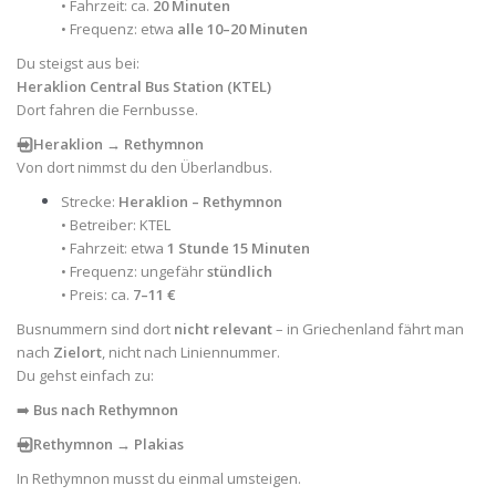
• Fahrzeit: ca.
20 Minuten
• Frequenz: etwa
alle 10–20 Minuten
Du steigst aus bei:
Heraklion Central Bus Station (KTEL)
Dort fahren die Fernbusse.
➡️⃣ Heraklion → Rethymnon
Von dort nimmst du den Überlandbus.
Strecke:
Heraklion – Rethymnon
• Betreiber: KTEL
• Fahrzeit: etwa
1 Stunde 15 Minuten
• Frequenz: ungefähr
stündlich
• Preis: ca.
7–11 €
Busnummern sind dort
nicht relevant
– in Griechenland fährt man
nach
Zielort
, nicht nach Liniennummer.
Du gehst einfach zu:
➡️
Bus nach Rethymnon
➡️⃣ Rethymnon → Plakias
In Rethymnon musst du einmal umsteigen.