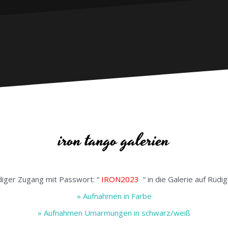
iron tango galerien
diger Zugang mit Passwort: “
IRON2023
“ in die Galerie auf Rüd
» Aufnahmen in Farbe
» Aufnahmen Umarmungen in schwarz/weiß