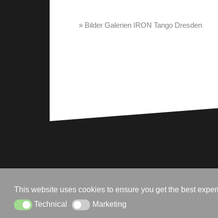
» Bilder Galerien IRON Tango Dresden
Powered by WordPress
|
Theme:
Oblique
by Theme
This website uses cookies to ensure you get the best expe
Technical
Marketing
Technical
Marketing