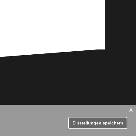
x
Datenschutz
Kontakt & Anfahrt
Impressum
Einstellungen speichern
Kalender – alle Aktivitäten im Überblick